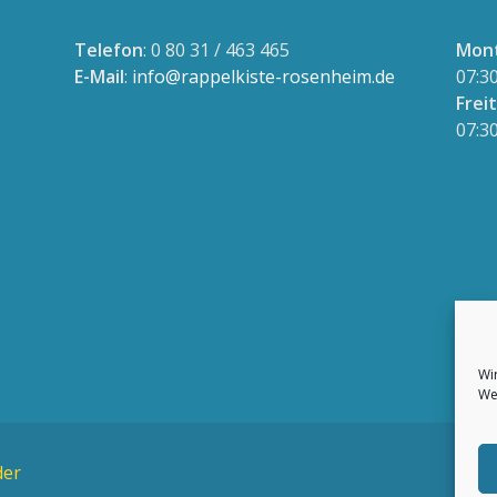
Telefon
: 0 80 31 / 463 465
Mont
E-Mail
:
info@rappelkiste-rosenheim.de
07:3
Frei
07:3
Wi
We
der