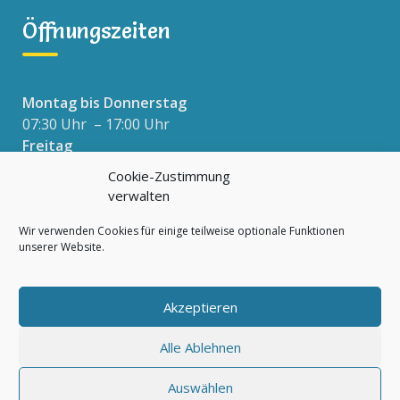
Öffnungszeiten
Montag bis Donnerstag
07:30 Uhr – 17:00 Uhr
Freitag
07:30 Uhr – 16:00 Uhr
Cookie-Zustimmung
verwalten
Wir verwenden Cookies für einige teilweise optionale Funktionen
Datenschutzerklärung
unserer Website.
Impressum
Cookie-Richtlinie (EU)
Akzeptieren
Alle Ablehnen
Auswählen
© 2026 Rappelkiste e.V. Netz für Kinder