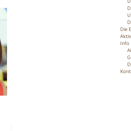
U
D
U
D
Die 
Aktiv
Info
A
G
D
Kont