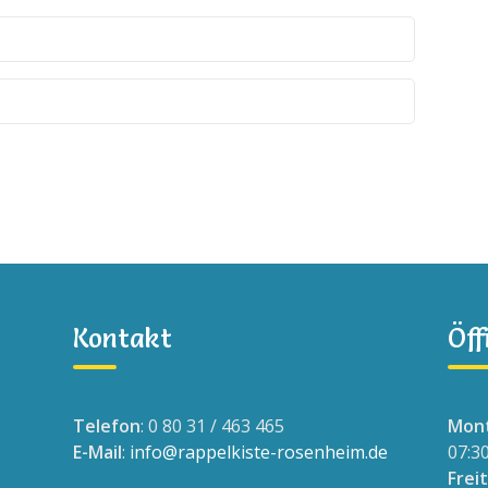
Kontakt
Öff
Telefon
: 0 80 31 / 463 465
Mont
E-Mail
:
info@rappelkiste-rosenheim.de
07:3
Frei