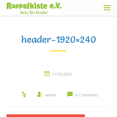
Skip
to
content
header-1920×240
17.05.2021
admin
0 Comments