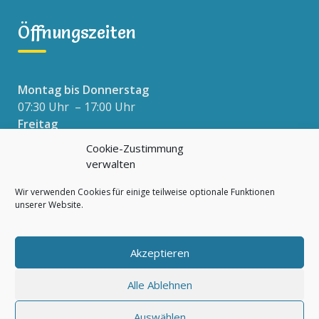
Öffnungszeiten
Montag bis Donnerstag
07:30 Uhr – 17:00 Uhr
Freitag
07:30 Uhr – 16:00 Uhr
Cookie-Zustimmung
verwalten
Wir verwenden Cookies für einige teilweise optionale Funktionen
Datenschutzerklärung
unserer Website.
Impressum
Cookie-Richtlinie (EU)
Akzeptieren
Alle Ablehnen
Auswählen
© 2026 Rappelkiste e.V. Netz für Kinder