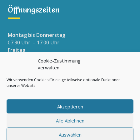
Öffnungszeiten
Montag bis Donnerstag
07:30 Uhr – 17:00 Uhr
Freitag
07:30 Uhr – 16:00 Uhr
Cookie-Zustimmung
verwalten
Wir verwenden Cookies für einige teilweise optionale Funktionen
Datenschutzerklärung
unserer Website.
Impressum
Cookie-Richtlinie (EU)
Akzeptieren
Alle Ablehnen
Auswählen
© 2026 Rappelkiste e.V. Netz für Kinder