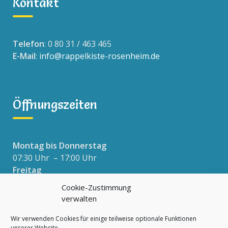
Kontakt
Telefon
: 0 80 31 / 463 465
E-Mail
:
info@rappelkiste-rosenheim.de
Öffnungszeiten
Montag bis Donnerstag
07:30 Uhr – 17:00 Uhr
Freitag
07:30 Uhr – 16:00 Uhr
Cookie-Zustimmung
verwalten
Wir verwenden Cookies für einige teilweise optionale Funktionen
Datenschutzerklärung
unserer Website.