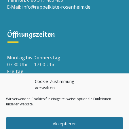
Telefon
: 0 80 31 / 463 465
E-Mail
:
info@rappelkiste-rosenheim.de
Öffnungszeiten
Montag bis Donnerstag
07:30 Uhr – 17:00 Uhr
Freitag
07:30 Uhr – 16:00 Uhr
Cookie-Zustimmung
verwalten
Wir verwenden Cookies für einige teilweise optionale Funktionen
Datenschutzerklärung
unserer Website.
Impressum
Cookie-Richtlinie (EU)
Akzeptieren