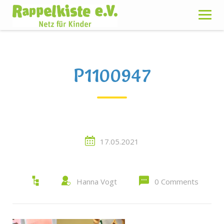
Skip
to
content
P1100947
17.05.2021
Hanna Vogt
0 Comments