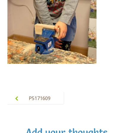
Post
navigation
P5171609
Add your thoughts