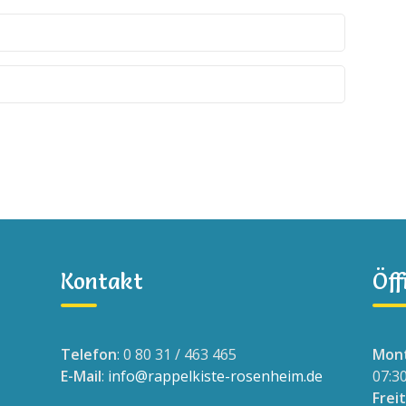
Kontakt
Öff
Telefon
: 0 80 31 / 463 465
Mont
E-Mail
:
info@rappelkiste-rosenheim.de
07:3
Frei