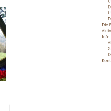
U
D
U
D
Die 
Aktiv
Info
A
G
D
Kont